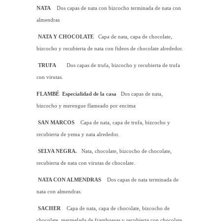
NATA
Dos capas de nata con bizcocho terminada de nata con
almendras
NATA Y CHOCOLATE
Capa de nata, capa de chocolate,
bizcocho y recubierta de nata con fideos de chocolate alrededor.
TRUFA
Dos capas de trufa, bizcocho y recubierta de trufa
con virutas.
FLAMBÉ
Especialidad de la casa
Dos capas de nata,
bizcocho y merengue flameado por encima
SAN MARCOS
Capa de nata, capa de trufa, bizcocho y
recubierta de yema y nata alrededor.
SELVA NEGRA
.
Nata, chocolate, bizcocho de chocolate,
recubierta de nata con virutas de chocolate.
NATA CON ALMENDRAS
Dos capas de nata terminada de
nata con almendras.
SACHER
Capa de nata, capa de chocolate, bizcocho de
chocolate, mermelada de frambuesas y recubierta con chocolate.