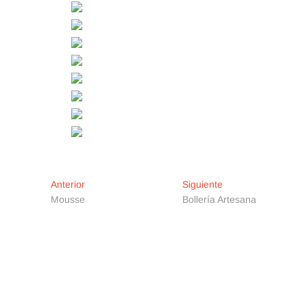
Navegación
Entrada
Entrada
Anterior
Siguiente
anterior:
siguiente:
Mousse
Bollería Artesana
de
entradas