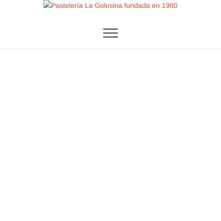
Saltar
al
Pastelería La
contenido
Golosina fundada
en 1980