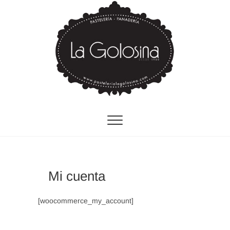
Saltar
al
contenido
Pastelería La
Golosina fundada
en 1980
Mi cuenta
[woocommerce_my_account]